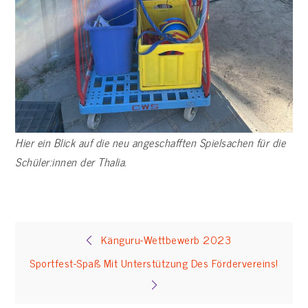
Hier ein Blick auf die neu angeschafften Spielsachen für die
Schüler:innen der Thalia.
Beitragsnavigation
Känguru-Wettbewerb 2023
Sportfest-Spaß Mit Unterstützung Des Fördervereins!