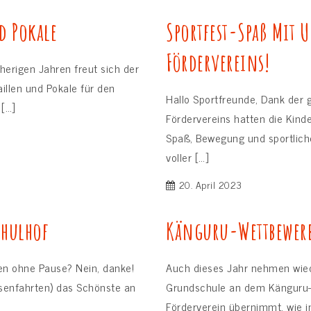
d Pokale
Sportfest-Spaß Mit 
Fördervereins!
herigen Jahren freut sich der
illen und Pokale für den
Hallo Sportfreunde, Dank der
[…]
Fördervereins hatten die Kinde
Spaß, Bewegung und sportliche
voller […]
20. April 2023
chulhof
Känguru-Wettbewer
en ohne Pause? Nein, danke!
Auch dieses Jahr nehmen wiede
ssenfahrten) das Schönste an
Grundschule an dem Känguru-W
Förderverein übernimmt, wie i