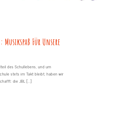
0: Musikspaß Für Unsere
dteil des Schullebens, und um
chule stets im Takt bleibt, haben wir
afft: die JBL […]