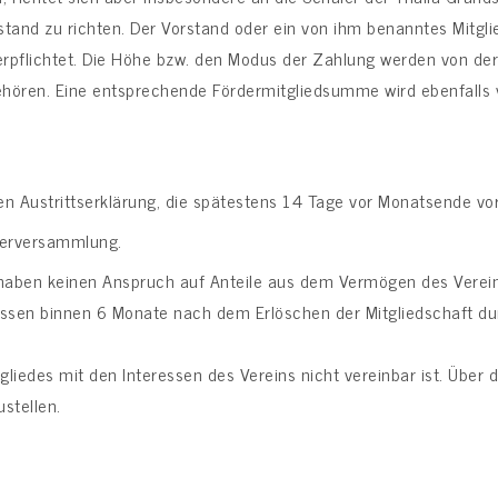
rstand zu richten. Der Vorstand oder ein von ihm benanntes Mitgl
 verpflichtet. Die Höhe bzw. den Modus der Zahlung werden von de
ehören. Eine entsprechende Fördermitgliedsumme wird ebenfalls 
hen Austrittserklärung, die spätestens 14 Tage vor Monatsende vo
ederversammlung.
haben keinen Anspruch auf Anteile aus dem Vermögen des Verei
sen binnen 6 Monate nach dem Erlöschen der Mitgliedschaft durc
gliedes mit den Interessen des Vereins nicht vereinbar ist. Übe
ustellen.