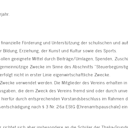
jahr.
d finanzielle Förderung und Unterstützung der schulischen und a
 Bildung, Erziehung, der Kunst und Kultur sowie des Sports.
sollen geeignete Mittel durch Beiträge/Umlagen, Spenden, Zusc
r gemeinnützige Zwecke im Sinne des Abschnitts “Steuerbegünsti
verfolgt nicht in erster Linie eigenwirtschaftliche Zwecke.
Zwecke verwendet werden. Die Mitglieder des Vereins erhalten in
 Ausgaben, die dem Zweck des Vereins fremd sind oder durch unv
nn hierfür durch entsprechenden Vorstandsbeschluss im Rahmen de
sentschädigung nach § 3 Nr. 26a EStG (Ehrenamtspauschale) ein
er, richtet sich aber insbesondere an die Schüler der Thalia-Grund