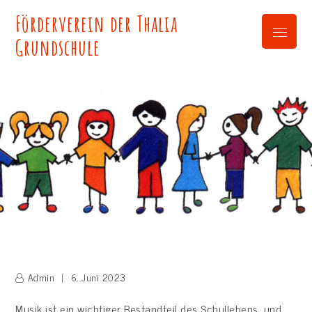
Skip
Förderverein der Thalia
to
Menu
content
Grundschule
Admin
6. Juni 2023
Musik ist ein wichtiger Bestandteil des Schullebens, und