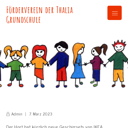
Skip
Förderverein der Thalia
to
Menu
content
Grundschule
Admin
7. März 2023
Der Hort hat kürzlich neue Geschirrsets von IKEA